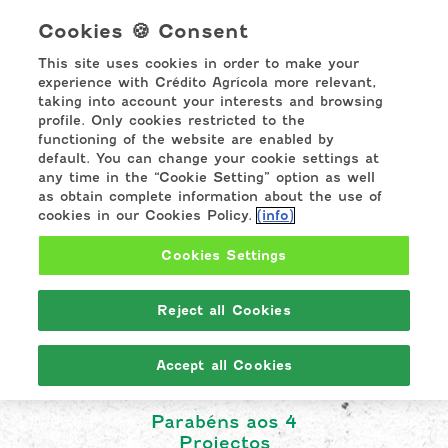
Cookies 🍪 Consent
This site uses cookies in order to make your
experience with Crédito Agrícola more relevant,
taking into account your interests and browsing
profile. Only cookies restricted to the
Vencedores
functioning of the website are enabled by
default. You can change your cookie settings at
Concurso
any time in the “Cookie Setting” option as well
as obtain complete information about the use of
Dia CA
cookies in our Cookies Policy.
(info)
Sempre
Cookies Settings
Sustentável
Reject all Cookies
2023
Accept all Cookies
Parabéns aos 4
Projectos